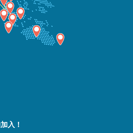
』
的加入！