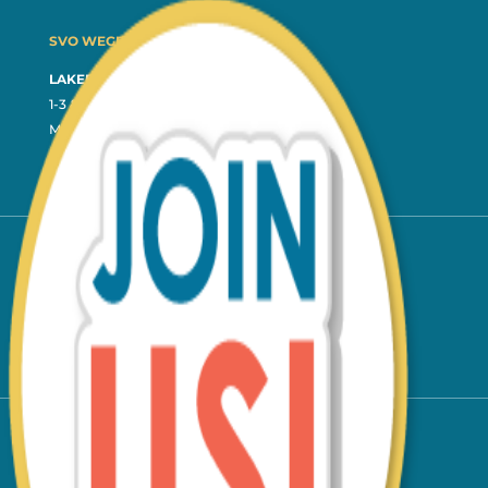
SVO WEGROUP BHD (1416823-T)
LAKEFIELD 5 BRANCH
1-3 & 1-4, Jalan Tasik Utama 6,
Medan Niaga Tasik Damai,
57000 Kuala Lumpur.
LAKEFIELD 8 BRANCH
No. 75-02, Jalan Tasik Utama 6,
Medan Niaga Tasik Damai,
Sungai Besi Lakefield, 57000 KL.
SETAPAK BRANCH
No. 22, Jalan Usahawan 2,