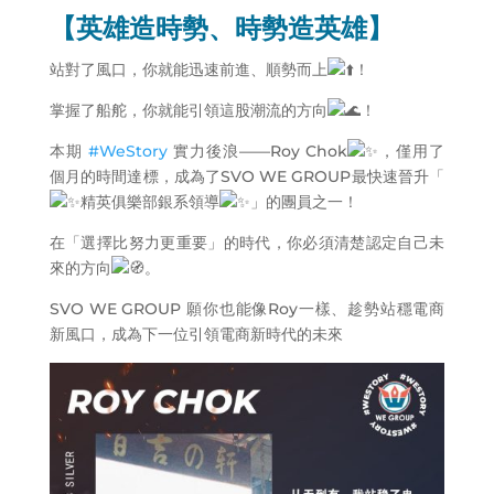
【英雄造時勢、時勢造英雄】
站對了風口，你就能迅速前進、順勢而上
！
掌握了船舵，你就能引領這股潮流的方向
！
本期
#WeStory
實力後浪——Roy Chok
，僅用了
個月的時間達標，成為了SVO WE GROUP最快速晉升「
精英俱樂部銀系領導
」的團員之一！
在「選擇比努力更重要」的時代，你必須清楚認定自己未
來的方向
。
SVO WE GROUP 願你也能像Roy一樣、趁勢站穩電商
新風口，成為下一位引領電商新時代的未來