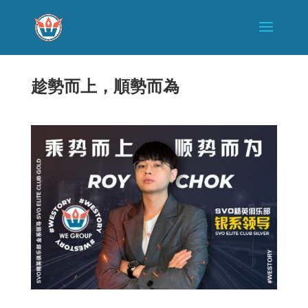
趁勢而上，順勢而為