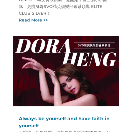
隊，更躋身為SVO精英俱樂部銀系領導 ELITE
CLUB SILVER！
Read More >>
Always be yourself and have faith in
yourself