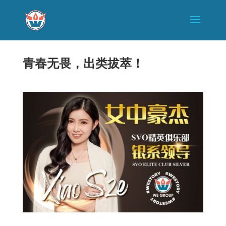
青春无畏，出类拔萃！