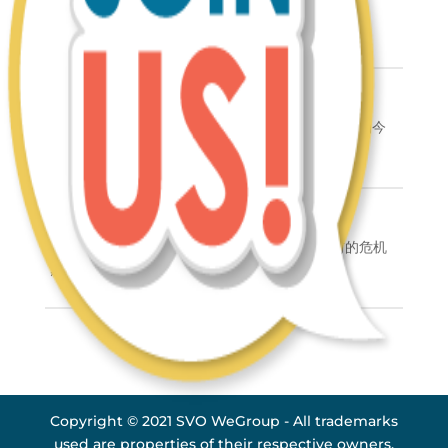
青春无畏，有梦勇敢追！
向伙伴们分享自己这两年来一步步的改变
择高而立￼
[零经验、零电商技能] 的他到底是如何能一路攀升到今
天的位置？
生活无剧本，你可以随时改写人生
受疫情影响工作的 Jayson领导 顿时产生了空前的危机
感！
Copyright © 2021 SVO WeGroup - All trademarks
used are properties of their respective owners.