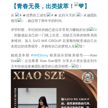
【青春无畏，出类拔萃！
】
从
优秀的工读生
走到今天的
卓越团队
领导
，她仅用了两年半的时间。
求学时期，年纪轻轻的她已是位非常努力赚钱的女孩
，积极做起自己的一门线上生意，但缺乏完善的销售系统
来维持。加入 SVO WE GROUP 后更顺利蜕变成自己从
未想过的优秀领导，并拥有自己的梦想人生
！
她就是本期
#WEStory
精英俱乐部银系领导——Xiao
Sze
点击看看 Xiao Sze领导 分享从小资女孩走到今
天年轻创业家兼团队领导的心路历程吧～
！